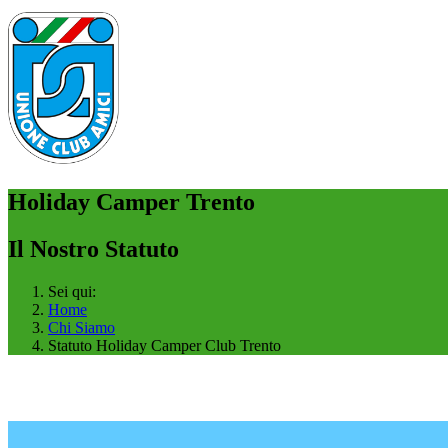
Holiday Camper Trento
Il Nostro Statuto
Sei qui:
Home
Chi Siamo
Statuto Holiday Camper Club Trento