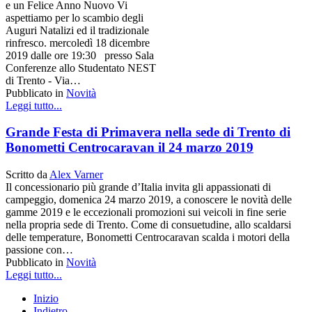
e un Felice Anno Nuovo Vi
aspettiamo per lo scambio degli
Auguri Natalizi ed il tradizionale
rinfresco. mercoledì 18 dicembre
2019 dalle ore 19:30 presso Sala
Conferenze allo Studentato NEST
di Trento - Via…
Pubblicato in
Novità
Leggi tutto...
Grande Festa di Primavera nella sede di Trento di
Bonometti Centrocaravan il 24 marzo 2019
Scritto da
Alex Varner
Il concessionario più grande d’Italia invita gli appassionati di
campeggio, domenica 24 marzo 2019, a conoscere le novità delle
gamme 2019 e le eccezionali promozioni sui veicoli in fine serie
nella propria sede di Trento. Come di consuetudine, allo scaldarsi
delle temperature, Bonometti Centrocaravan scalda i motori della
passione con…
Pubblicato in
Novità
Leggi tutto...
Inizio
Indietro